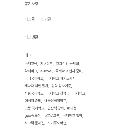
공지사항
최근글
인기글
최근댓글
태그
국제교육
자녀유학
효과적인 문제집
학비비교
a-level
국제학교 입시 준비
국내국제학교
국제학교 자기소개서
캐나다 이민 절차
입학 심사기준
서울국제학교
국제학교 장학금
국제학교
에세이 준비
내국인국제학교
고등 국제학교
연산력 강화
ib과정
gpa중요성
ib프로그램
국제학교 입학
사고력 문제집
자기주도학습