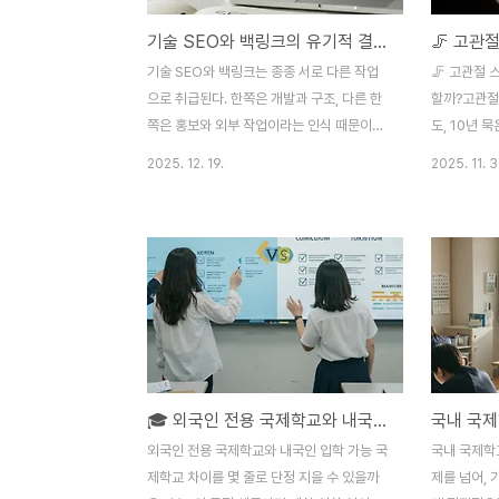
기술 SEO와 백링크의 유기적 결합 전략
기술 SEO와 백링크는 종종 서로 다른 작업
🦵 고관절 
으로 취급된다. 한쪽은 개발과 구조, 다른 한
할까?고관절
쪽은 홍보와 외부 작업이라는 인식 때문이다.
도, 10년 
그러나 검색엔진의 시선에서 보면 이 둘은 분
에 띄게 달라
2025. 12. 19.
2025. 11. 3
리된 요소가 아니다. 검색엔진은 페이지를 평
칭 마사지는 
가할 때 “제대로 읽을 수 있는가(기술)”와
작’이 아니라
“신뢰해도 되는가(링크)”를 동시에 판단한
전하게 풀어
다. 이 둘이 따로 움직이면 성과는 제한되고,
하나의 관리
함께 설계될 때 비로소 누적 효과가 발생한
현장에서 허
다. 이 글은 기술 SEO와 백링크를 하나의 시
입장에서 보
스템으로 묶어 운영하는 실전 전략을 다룬다.
병원에 오는
🧠 기술 SEO와 백링크가 따로 움직일 때 생
임이 굳어 있
기는 문제기술 SEO가 잘 되어 있어도 순위
서 일하는 직
🎓 외국인 전용 국제학교와 내국인 입학 가능 국제학교 차이 — 한눈에 정리
가 오르지 않는 사이트가 있고, 반대로 백링
있는 부모님
크를 확보했음에도 트래픽이 유지되지 않는
지 — 고관
외국인 전용 국제학교와 내국인 입학 가능 국
국내 국제학교
사이트가 있다. 이는 어느 한쪽이 부족해서가
그 사실조차
제학교 차이를 몇 줄로 단정 지을 수 있을까
제를 넘어, 