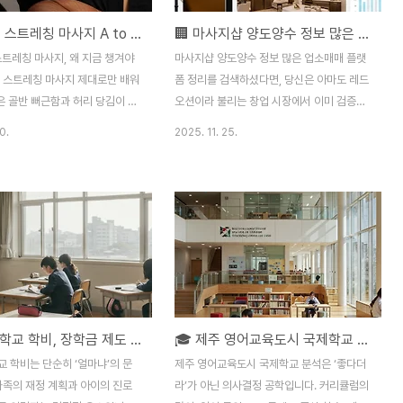
🦵 고관절 스트레칭 마사지 A to Z｜전문가가 알려주는 안전한 관리법
🏢 마사지샵 양도양수 정보 많은 업소매매 플랫폼 정리
스트레칭 마사지, 왜 지금 챙겨야
마사지샵 양도양수 정보 많은 업소매매 플랫
 스트레칭 마사지 제대로만 배워
폼 정리를 검색하셨다면, 당신은 아마도 레드
묵은 골반 뻐근함과 허리 당김이 눈
오션이라 불리는 창업 시장에서 이미 검증된
질 수 있습니다. 고관절 스트레
수익 모델을 찾고 있거나, 애지중지 키워온
0.
2025. 11. 25.
단순한 ‘스트레칭 몇 가지 동
매장을 믿을 수 있는 사람에게 넘기고 싶은
, 고관절 주변 근육과 인대를 안
사장님일 것입니다. 마사지 및 스파 업계는
주고, 통증의 악순환을 끊어주는
일반 요식업과는 달리 시설 투자비, 회원 데
 시스템에 가깝습니다.10년 이상
이터(DB), 관리사 수급 등 고려해야 할 변수
리·골반 통증 고객을 관리해 온
가 무수히 많습니다. 때문에 일반적인 루트로
면, 허리디스크나 무릎 통증으로
는 알짜 정보를 얻기가 매우 어렵습니다. 오
 분들 상당수가 결국 고관절 움직
늘 이 글에서는 폐쇄적인 마사지 매매 시장의
는 경우가 많습니다. 오래 앉아
한계를 뚫고, 투명하고 합리적인 거래를 성사
장인, 스마트폰을 보며 오래 서
시킬 수 있는 핵심 노하우와 검증된 플랫폼
국내 국제학교 학비, 장학금 제도 총정리
🎓 제주 영어교육도시 국제학교 분석 — 2025 실전 가이드
 세대, 운동량이 부족한 청소년까
활용법을 심층적으로 분석해 드립니다. 📊 일
절이 굳어가고 있는데, 대부분은
반 부동산에서는 절대 알려주지 않는 마사지
 학비는 단순히 ‘얼마냐’의 문
제주 영어교육도시 국제학교 분석은 ‘좋다더
 모릅니다.고관절 스트레칭 마사
샵 거래의 비밀많은 예비 창업자들이 마사지
가족의 재정 계획과 아이의 진로
라’가 아닌 의사결정 공학입니다. 커리큘럼의