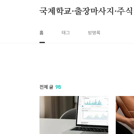
본문 바로가기
국제학교·출장마사지·주식 꿀
홈
태그
방명록
전체 글
98