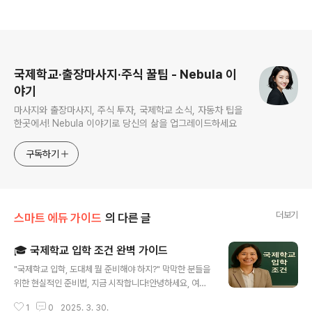
로그 정보
국제학교·출장마사지·주식 꿀팁 - Nebula 이
야기
마사지와 출장마사지, 주식 투자, 국제학교 소식, 자동차 팁을
한곳에서! Nebula 이야기로 당신의 삶을 업그레이드하세요
구독하기
더보기
스마트 에듀 가이드
의 다른 글
🎓 국제학교 입학 조건 완벽 가이드
글 내용
"국제학교 입학, 도대체 뭘 준비해야 하지?" 막막한 분들을
위한 현실적인 준비법, 지금 시작합니다!안녕하세요, 여러
분! 요즘 국제학교에 대한 관심이 정말 뜨겁죠? 저도 아이
1
0
2025. 3. 30.
교육을 고민하면서 이쪽으로 많이 알아봤는데요, 정보가