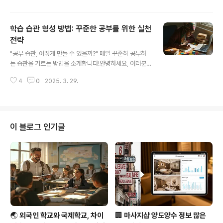
너무 흩어져 있어서 혼란스러웠던 기억이 나요. 그래서 오
늘은 저처럼 국제학교 입학을 고민 중인 부모님들, 그리고
학습 습관 형성 방법: 꾸준한 공부를 위한 실천
학생들에게 꼭 필요한 정보를 쏙쏙 뽑아 정리해봤어요. 입
학 조건부터 실질적인 준비 전략까지, 제가 발품 팔며 모은
전략
글 내용
생생한 정보들을 공유해드릴게요. 자, 그럼 본격적으로 시
"공부 습관, 어떻게 만들 수 있을까?" 매일 꾸준히 공부하
작해볼까요?목차🌍 국제학교란 무엇인가요? 📋 기본 입
는 습관을 기르는 방법을 소개합니다!안녕하세요, 여러분!
학 조건 정리 📚 성적과 학업 요건 🗣️ 영어 실력, 얼마나 중
공부를 잘하기 위해 가장 중요한 것은 꾸준한 학습 습관입
요할까? 🧠 인터뷰 준비 꿀팁 ❓ 자주 묻는 질문 (FAQ) 🌍
4
0
2025. 3. 29.
니다. 하지만 작심삼일로 끝나는 경우가 많죠? 공부 습관을
국제학교란 ..
제대로 형성하면, 더 이상 의지력에 의존하지 않고도 자연
스럽게 공부할 수 있습니다. 오늘은 효과적인 학습 습관을
형성하는 방법을 단계별로 알아보겠습니다. 목차 학습 습
관이 중요한 이유 공부 습관을 형성하는 4단계 효과적인
이 블로그 인기글
학습 습관을 위한 실천 방법 시간 관리와 집중력 유지 공부
습관을 방해하는 요소 극복하기 추천 학습 도구와 어플 학
습 습관이 중요한 이유공부를 잘하는 학생들의 공통점은
꾸준한 학습 습관을 가지고 ..
🌏 외국인 학교와 국제학교, 차이
🏢 마사지샵 양도양수 정보 많은