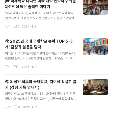
🎓 국제학교 다니면 미국 대학 진학이 쉬워질
어!”라고 말한 순간을 계기로 제가 모아온 ‘진짜 효과적인
까? 진심 담은 솔직한 이야기
수학 문제집 TOP 10’을 공유해보려 합니다. 이 글이 같은
글 내용
고민을 하고 있는 부모님들에게 도움이 되길 바라며 시작
"미국 대학 가려면, 국제학교 보내야 하나요?" 요즘 학부모
합니다. 📚 목차1. 🎈 수학 문제집, 왜 선택이 중요할까?2.
들 사이에서 가장 자주 오가는 질문일지도 몰라요.안녕하
📊 효과적인 수학 문제집 TOP 10 한눈에 보기3. 🧠 선택
세요, 교육에 진심인 학부모이자 입시 전략에 늘 촉을 세우
작성시간
1
0
2025. 4. 8.
기준: 내 아이에게 맞는 문제집은?4. 💡 추천 문제집..
고 있는 저입니다. 제가 처음 국제학교라는 걸 접한 건 몇
년 전 아이 유치원 학부모 모임에서였어요. 그때는 그냥 '좋
은 학교구나' 정도로만 생각했는데, 알고 보니 미국 대학 진
🌍 2025년 국내 국제학교 순위 TOP 5 공
학을 노리는 많은 학생들이 선택하는 루트더라고요. 그래
개! 감성과 실용을 담다
서 오늘은 정말 많은 분들이 궁금해하실 "국제학교 다니면
글 내용
미국 대학 진학이 쉬운가요?"에 대해 솔직하게, 현실적으
여러분, 자녀 교육을 위한 최고의 선택지는 어디일까요? 2
로, 그리고 경험적으로 풀어보려 해요.목차🌍 왜 국제학교
025년 현재, 국내 국제학교의 판도가 바뀌었습니다. 이번
를 선택하는가?🎯 미국 대학 진학에 유리한가?📘 커리큘
순위는 단순한 평가를 넘어, 감성적 만족과 실용성까지 고
작성시간
1
0
2025. 4. 8.
럼 차이가 주는 영향💸 학비와 가성비, 그 현실🧑‍🎓 실제
려한 결과입니다. 안녕하세요! 저는 아이 교육을 고민하는
케이스로 본 진학 성..
평범한 엄마이자, 블로거입니다. 최근 국내 국제학교들을
비교 분석하며 정말 많은 걸 느꼈어요. 단순히 ‘좋은 학
🌏 외국인 학교와 국제학교, 차이점 확실히 알
교’보다, ‘우리 아이에게 맞는 학교’가 무엇인지 깊이 고민
기 (감성 가득 안내서)
하게 되었죠. 오늘은 그런 고민을 공유하며, 여러분께 202
글 내용
5년 가장 주목받는 국제학교 순위 TOP 5를 감성과 데이
외국인 학교 vs 국제학교… 우리 아이에게 맞는 선택은 무
터를 기반으로 소개해드릴게요.목차📊 순위 선정 기준은?
엇일까요? 놓치기 쉬운 결정 포인트, 지금부터 확실히 알려
🏫 국제학교별 간단 비교🌟 국내 국제학교 TOP 5💬 학
드릴게요!안녕하세요! 오늘은 많은 학부모님들이 헷갈려하
작성시간
2
0
2025. 4. 7.
부모 감성 후기 모음💸 학비 및 프로그램 비교🧭 어떤 아이
는 주제, 바로 외국인 학교와 국제학교의 차이에 대해 깊이