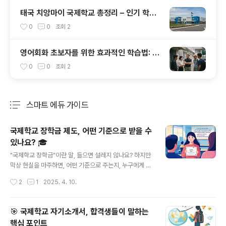
태국 치앙마이 국제학교 총정리 – 인기 학교,
학비, 원어민 비율까지!
0
0
조회
2
영어회화 초보자를 위한 효과적인 학습법: 쉽
게 시작하는 7가지 방법
0
0
조회
2
스마트 에듀 가이드
분류 전체보기
주요 글 목록
국제학교 장학금 제도, 어떤 기준으로 받을 수
있나요? 🎓
글 내용
"국제학교 장학금"이란 말, 들으면 설레지 않나요? 하지만
막상 현실을 마주하면, 어떤 기준으로 주는지, 누구에게 기
회가 있는지 모호하기만 해요. 그 기준을 파헤쳐 보려고 해
작성시간
2
1
2025. 4. 10.
요.안녕하세요! 저는 두 아이를 국제학교에 보내고 있는 엄
마이자, 정보 수집에 진심인 콘텐츠 제작자예요. 처음 국제
학교 장학금에 대해 알아볼 땐 '누가 받는 건데?'라는 궁금
🎯 국제학교 자기소개서, 합격생들이 말하는
증부터 시작됐어요. 무조건 성적이 좋아야 하나? 예체능도
핵심 포인트
반영되나? 소득 기준은? 복잡한 질문이 머릿속을 맴돌았