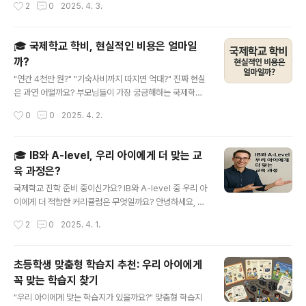
작성시간
2
0
2025. 4. 3.
근본적인 차이📚 커리큘럼과 언어 환경 비교👨‍👩‍👧‍👦 학
매년 1월이면 ‘영어 공부 다시 시작하자’는 다짐, 해보신 적
부모와 커..
있으시죠? 하지만 현실은 늘 바쁘고 피곤하고, 기존 학습법
은 너무 딱딱하죠. 그래서 요즘은 생활 속에서 자연스럽게
🎓 국제학교 학비, 현실적인 비용은 얼마일
영어를 익힐 수 있는 영어 학습 앱이 대세입니다. 특히 20
까?
25년을 맞아 새롭게 출시되거나 업그레이드된 앱들이 눈
글 내용
에 띄게 많아졌어요. 이 글에서는 ‘꾸준함’을 유지할 수 있
"연간 4천만 원?" "기숙사비까지 따지면 억대?" 진짜 현실
고, 감성까지 자극해주는 영어 학습 앱 추천을 중심으로 실
은 과연 어떨까요? 부모님들이 가장 궁금해하는 국제학교
제 사용 후기, 기능 비교, 학습 전략까지 하나하나 정리해드
학비, 낱낱이 파헤쳐봅니다.안녕하세요! 저도 아이를 국제
작성시간
0
0
2025. 4. 2.
릴게요. 오늘부터 매일 영어 한 문장, 저와 함께 시작해
학교에 보낼지 고민 중인 한 부모입니다. 요즘 주변 친구들
요! 목차🧠..
사이에서도 국제학교 이야기가 자주 오가더라구요. 근데
막상 진짜 학비가 얼마인지, 매달 얼마가 드는지, 막연하기
🎓 IB와 A-level, 우리 아이에게 더 맞는 교
만 하잖아요? 그래서 제가 직접 조사도 해보고, 실제 학부
육 과정은?
모 인터뷰도 듣고, 공식 자료까지 뒤져가며 현실적인 비용
글 내용
을 정리해봤어요. 혹시 저처럼 이 주제에 대해 궁금했던 분
국제학교 진학 준비 중이신가요? IB와 A-level 중 우리 아
들께 도움이 될 수 있다면 좋겠네요. 목차💸 왜 그렇게 비
이에게 더 적합한 커리큘럼은 무엇일까요? 안녕하세요, 교
쌀까? 국제학교 학비 구조 📊 평균 학비는 얼마? 연령별,
육 진로에 대해 고민 많은 학부모님들을 위해 오늘은 국제
작성시간
2
0
2025. 4. 1.
지역별 차이 🔍 놓치기 쉬운 숨은 비용들 🎯 커리큘럼에 따
교육의 양대 산맥, IB와 A-level에 대해 자세히 살펴보려
라 달라지는 학비 ?..
해요. 저희 아이도 초등학교 고학년이 되면서 ‘어떤 방식의
공부가 더 맞을까?’란 고민이 깊어졌는데요, 특히 해외 유
초등학생 맞춤형 학습지 추천: 우리 아이에게
학이나 국제학교 진학을 염두에 두고 있다면 이 두 과정 중
꼭 맞는 학습지 찾기
어떤 것이 자녀에게 더 잘 맞는지 파악하는 것이 정말 중요
글 내용
하죠. 커리큘럼, 평가 방식, 대학 입시에 어떤 영향을 주는
"우리 아이에게 맞는 학습지가 있을까요?" 맞춤형 학습지