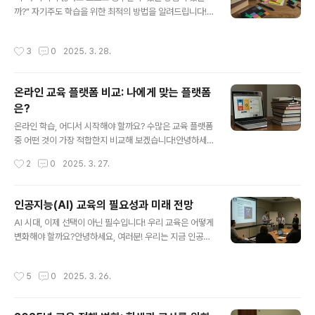
까?" 자기주도 학습을 위한 최적의 방법을 알려드립니다!
학습 습관을 위한 실천 방법 시간 관리와 집중력 유지 공부
안녕하세요, 여러분! 공부를 해야 한다는 건 알지만, 집중이
습관을 방해하는 요소 극복하기 추천 학습 도구와 어플 학
안 되고 어떻게 시작해야 할지 막막할 때가 많죠? 특히, 혼
습 습관이 중요한 이유공부를 잘하는 학생들의 공통점은
작성시간
3
0
2025. 3. 28.
자 공부해야 하는 자기주도 학습은 더욱 어려울 수 있습니
꾸준한 학습 습관을 가지고 ..
다. 하지만 올바른 방법을 알고 실천하면 누구나 효과적으
로 자기주도 학습을 할 수 있습니다. 오늘은 자기주도 학습
온라인 교육 플랫폼 비교: 나에게 맞는 플랫폼
의 개념부터 구체적인 실천 방법까지 알아보겠습니다! 목
은?
차 자기주도 학습이란? 자기주도 학습의 장점 자기주도 학
글 내용
습을 위한 효과적인 방법 시간 관리와 목표 설정 자기주도
온라인 학습, 어디서 시작해야 할까요? 수많은 교육 플랫폼
학습의 어려움 극복하기 추천 자기주도 학습 도구 자기주
중 어떤 것이 가장 적합한지 비교해 보겠습니다!안녕하세
도 학습이란?자기주도 학습(S..
요, 여러분! 요즘 온라인 교육 플랫폼이 점점 더 인기를 얻
작성시간
2
0
2025. 3. 27.
고 있습니다. 프로그래밍, 디자인, 비즈니스, 언어 학습까지
원하는 모든 것을 온라인에서 배울 수 있는 시대죠. 하지만
플랫폼이 너무 많아 어떤 걸 선택해야 할지 고민되는 경우
인공지능(AI) 교육의 필요성과 미래 전망
가 많습니다. Coursera, Udemy, edX, Khan Acade
글 내용
AI 시대, 이제 선택이 아닌 필수입니다! 우리 교육은 어떻게
my 등 다양한 온라인 교육 플랫폼을 비교하며, 여러분에게
변화해야 할까요?안녕하세요, 여러분! 우리는 지금 인공지
가장 적합한 플랫폼을 찾아보겠습니다. 목차 온라인 교육
능(AI)이 빠르게 발전하는 시대에 살고 있습니다. 챗봇, 자
이 인기 있는 이유 대표적인 온라인 교육 플랫폼 플랫폼별
율주행차, 스마트 가전 등 AI 기술이 일상 곳곳에 스며들고
비교: 장단점 분석 나에게 맞는 플랫폼 선택법 무료 vs 유
작성시간
5
0
2025. 3. 26.
있는데요. 이러한 변화 속에서 학생들에게 AI 교육이 필수
료 강의..
적으로 자리 잡아야 한다는 목소리가 높아지고 있습니다.
AI 교육이 왜 중요한지, 그리고 미래 교육은 어떤 방향으로