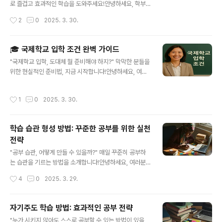
지 등등 실제 경험과 정보로 함께 풀어보겠습니다!📚 목차
로 즐겁고 효과적인 학습을 도와주세요!안녕하세요, 학부
🧠 IB 과정이란? 전인교육의 대표주자📘 A-level 과정이
모님들! 초등학생 학습지 선택이 고민되시나요? 아이마다
작성시간
2
0
2025. 3. 30.
란? 선택과 집중의 전략📊 두 과정 커리큘럼 비교🎯 대..
학습 속도와 스타일이 다르기 때문에 맞춤형 학습지가 중
요합니다. 너무 쉽거나 어려운 학습지는 아이의 흥미를 떨
어뜨릴 수 있죠. 오늘은 학습 스타일별로 적합한 초등학생
🎓 국제학교 입학 조건 완벽 가이드
맞춤형 학습지를 추천해 드리겠습니다. 목차 맞춤형 학습
글 내용
"국제학교 입학, 도대체 뭘 준비해야 하지?" 막막한 분들을
지가 필요한 이유 초등학생 학습지 종류와 특징 추천 맞춤
위한 현실적인 준비법, 지금 시작합니다!안녕하세요, 여러
형 학습지 TOP 5 우리 아이에게 맞는 학습지 선택법 무료
분! 요즘 국제학교에 대한 관심이 정말 뜨겁죠? 저도 아이
로 활용할 수 있는 학습지 학습지를 효과적으로 활용하는
교육을 고민하면서 이쪽으로 많이 알아봤는데요, 정보가
방법 맞춤형 학습지가 필요한 이유모든 아이들이 같은 속
작성시간
1
0
2025. 3. 30.
너무 흩어져 있어서 혼란스러웠던 기억이 나요. 그래서 오
도로 배우지는 않습니다. 어떤 아이는 수..
늘은 저처럼 국제학교 입학을 고민 중인 부모님들, 그리고
학생들에게 꼭 필요한 정보를 쏙쏙 뽑아 정리해봤어요. 입
학습 습관 형성 방법: 꾸준한 공부를 위한 실천
학 조건부터 실질적인 준비 전략까지, 제가 발품 팔며 모은
전략
생생한 정보들을 공유해드릴게요. 자, 그럼 본격적으로 시
글 내용
작해볼까요?목차🌍 국제학교란 무엇인가요? 📋 기본 입
"공부 습관, 어떻게 만들 수 있을까?" 매일 꾸준히 공부하
학 조건 정리 📚 성적과 학업 요건 🗣️ 영어 실력, 얼마나 중
는 습관을 기르는 방법을 소개합니다!안녕하세요, 여러분!
요할까? 🧠 인터뷰 준비 꿀팁 ❓ 자주 묻는 질문 (FAQ) 🌍
공부를 잘하기 위해 가장 중요한 것은 꾸준한 학습 습관입
작성시간
4
0
2025. 3. 29.
국제학교란 ..
니다. 하지만 작심삼일로 끝나는 경우가 많죠? 공부 습관을
제대로 형성하면, 더 이상 의지력에 의존하지 않고도 자연
스럽게 공부할 수 있습니다. 오늘은 효과적인 학습 습관을
자기주도 학습 방법: 효과적인 공부 전략
형성하는 방법을 단계별로 알아보겠습니다. 목차 학습 습
글 내용
"누가 시키지 않아도 스스로 공부할 수 있는 방법이 있을
관이 중요한 이유 공부 습관을 형성하는 4단계 효과적인