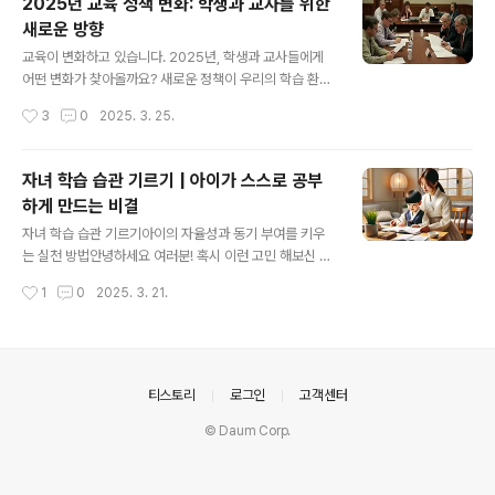
2025년 교육 정책 변화: 학생과 교사를 위한
나아가야 할지 함께 살펴보겠습니다. 목차 AI 교육이 필요
새로운 방향
한 이유 학교에서 AI 교육이 어떻게 이루어질까? 미래 사회
글 내용
에서 필요한 AI 관련 역량 해외 AI 교육 사례와 시사점 AI
교육이 변화하고 있습니다. 2025년, 학생과 교사들에게
교육 도입의 과제와 해결책 미래 AI 교육의 방향 AI..
어떤 변화가 찾아올까요? 새로운 정책이 우리의 학습 환경
을 어떻게 바꿀지 살펴보겠습니다.안녕하세요, 교육에 관
작성시간
3
0
2025. 3. 25.
심이 많은 여러분! 최근 교육부가 발표한 2025년 교육 정
책 변화가 많은 사람들의 관심을 끌고 있습니다. 인공지능
(AI) 활용 교육부터 교사 평가 제도의 변화까지, 교육계 전
자녀 학습 습관 기르기 | 아이가 스스로 공부
반에 걸쳐 중요한 변화들이 예정되어 있는데요. 이러한 변
하게 만드는 비결
화가 학생과 교사들에게 미치는 영향을 자세히 살펴보고,
글 내용
우리가 미리 준비해야 할 점들은 무엇인지 함께 알아보겠
자녀 학습 습관 기르기아이의 자율성과 동기 부여를 키우
습니다. 목차 AI와 교육: 새로운 학습 방법 2025년 교육과
는 실천 방법안녕하세요 여러분! 혹시 이런 고민 해보신 적
정 개편: 주요 변화 교사 평가 제도의 변화 에듀테크 확대와
있으신가요? 아이가 스스로 공부하지 않아서 매번 잔소리
작성시간
1
0
2025. 3. 21.
를 하게 되거나, 하루하루 계획이 없어서 뒤처지는 것 같다
미래 교실 포용적 교육 정..
는 불안감.오늘은 그런 부모님들을 위해 '자녀 학습 습관 기
르기'에 대한 이야기를 준비했어요.특히 초등학생 자녀를
둔 부모님이라면 꼭 알아야 할 꿀팁들을 담았답니다.목차1.
학습 습관의 중요성2. 부모의 역할 이해하기3. 환경이 아
의안내
티스토리
로그인
고객센터
이의 태도를 바꾼다4. 하루 루틴 만들기5. 긍정적인 피드
© Daum Corp.
백 주기6. 꾸준함을 유지하는 팁학습 습관의 중요성학습
습관은 단순히 공부하는 행동을 반복하는 것을 넘어, 자기
조절 능력과 자율성을 키우는 데 중요한 역할을 해요.어릴