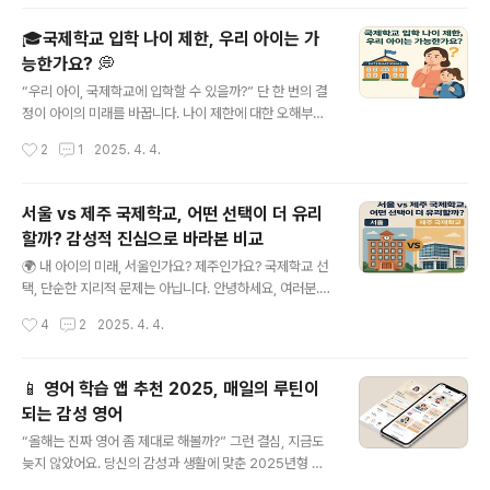
에게 어떤 학교가 맞..
있게 다뤄보려고 해요. 저도 아이 교육을 준비하면서 혼란
스러웠던 기억이 있거든요. 이 글이 비슷한 고민을 가진 분
🎓국제학교 입학 나이 제한, 우리 아이는 가
들께 꼭 도움이 되기를 바랍니다.목차외국인 학교란 무엇
능한가요? 💭
인가?국제학교란 어떤 곳인가?외국인 학교 vs 국제학교
글 내용
비교 포인트입학 자격과 법적 기준커리큘럼 구성 차이학부
“우리 아이, 국제학교에 입학할 수 있을까?” 단 한 번의 결
모가 꼭 알아야 할 현실 조언 🏫 외국인 학교란 무엇인
정이 아이의 미래를 바꿉니다. 나이 제한에 대한 오해부터
가? 외국인 학교는 원래 대한민국 국민이 아닌 학생들을 위
진짜 기준까지, 오늘 확실히 짚어드릴게요.안녕하세요, 학
작성시간
2
1
2025. 4. 4.
해 설립된 학교로, 대부분 외국 국적을 가진 학생들만 입학
부모님 여러분! 저는 작년 초, 아이의 진로 문제로 밤잠을
이 가능합니다. 즉, 외국인을 위한 교육..
설치며 수많은 국제학교 웹사이트를 들락거렸던 평범한 엄
마입니다. 제 아이도 입학 나이 때문에 마음 졸였고요. 같은
서울 vs 제주 국제학교, 어떤 선택이 더 유리
고민을 하시는 분들이 많을 거라는 생각에 이렇게 글을 쓰
할까? 감성적 진심으로 바라본 비교
게 되었어요. 이 글을 통해 조금이라도 걱정이 덜어지시길
글 내용
바라는 마음입니다.목차📘 국제학교 입학 나이 제한, 꼭 지
🌍 내 아이의 미래, 서울인가요? 제주인가요? 국제학교 선
켜야 하나요? 📊 학년 vs 만 나이, 국가별 나이 계산 기준
택, 단순한 지리적 문제는 아닙니다. 안녕하세요, 여러분.
📌 실제 사례: 우리 아이, 국제학교 입학 성공 스토리 ⏰ 조
교육의 방향성을 고민하고 계신 모든 부모님, 그리고 유학
작성시간
4
2
2025. 4. 4.
기입학 or 유예입학, 무엇이 유리할까? 📅 연령별 입학 가
을 준비하는 학생들에게 이 글이 따뜻한 나침반이 되었으
능 국..
면 해요. 저 역시 서울에서의 빠듯한 일상을 버리고 제주로
옮긴 경험이 있기에, 이 두 도시의 국제학교가 갖는 차이를
📱 영어 학습 앱 추천 2025, 매일의 루틴이
누구보다 피부로 느낄 수 있었답니다. 그 선택은 결코 숫자
되는 감성 영어
나 스펙으로 설명될 수 없었고요. 오히려 감정, 공기, 그리
글 내용
고 삶의 리듬 같은 것들이 결정적인 요소였어요. 오늘 이 글
“올해는 진짜 영어 좀 제대로 해볼까?” 그런 결심, 지금도
을 통해 여러분이 ‘정답’이 아니라 ‘당신만의 정답’을 찾아
늦지 않았어요. 당신의 감성과 생활에 맞춘 2025년형 영
가길 바라는 마음으로 준비했습니다. 목차🎓 교육 환경의
어 학습 앱 추천 리스트, 여기 있습니다!안녕하세요 여러분.