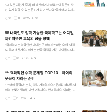
글 내용
죠. 그래서 오늘은 제가 경험을 바탕으로 조사한 국제학교
"그 많은 지원자 중에, 왜 당신이어야 하죠?"이 질문에 자
장학금의 **실제 기준**과 **준비 전략**을 정리해드릴
신 있게 답할 수 있는 준비가 되어 있나요?국제학교 입시에
게요. 목차🚀 장학금 제도의 시작: 키워드 훅과 오해 바로
서 자기소개서는 단순한 글이 아닙니다.당신이 어떤 사람
작성시간
0
0
2025. 4. 10.
잡기📋 주요 국제학교 장학금 기준 정리표🎯 장학금 유형
인지, 왜 이 학교에 적합한지를 입증하는 가장 강력한 무기
별 혜택과 조건📝 지원..
입니다.이 글에서는 **‘국제학교 자기소개서, 합격생들이
말하는 핵심 포인트’**를 중심으로, 실제 사례와 함께 완벽
🎒 내국인도 입학 가능한 국제학교는 어디일
한 자기소개서 작성 가이드를 제공합니다.✨ 국제학교 자
까? 따뜻한 교육의 꿈을 향해
기소개서란 무엇인가요?국제학교 자기소개서는 입학 전형
글 내용
시 제출하는 개인 중심 에세이로,지원자의 성향, 학업 태도,
"국제학교는 외국인만 다니는 곳 아닐까?"라는 오해, 아직
사회성, 글로벌 마인드를 종합적으로 보여주는 중요한 평
도 하고 계신가요? 이제는 한국 국적을 가진 아이들도 다양
가 자료입니다.주요 목적은 다음과 같습니다.항목설명학업
한 글로벌 교육을 받을 수 있는 시대예요. 내 아이에게 새로
작성시간
1
0
2025. 4. 9.
태도지원자의 지적 호기심, 열정, 목표의식 표현인성책임
운 세상을 열어주고 싶은 부모님들께 이 글을 전합니다.안
감, 팀워크, 다양성 수용력 등 소프트..
녕하세요, 교육에 진심인 엄마이자 콘텐츠 라이터로서, 오
늘은 내국인이 입학 가능한 국제학교에 대해 진짜 현실적
🎯 효과적인 수학 문제집 TOP 10 - 아이의
인 정보를 전해드리려고 해요. 저도 얼마 전까지는 ‘국제학
웃음이 자라는 순간
교는 우리 아이랑 상관없겠지’ 했거든요. 그런데 한 친구의
글 내용
이야기를 듣고 알아보니, 정말 생각보다 문이 열려 있더라
“수학이 즐겁다”는 말, 정말 가능할까요? 문제집 하나로 아
고요. 입시만 바라보는 교육에서 조금 벗어나, 아이가 스스
이의 눈빛이 달라진다면 어떨까요? 안녕하세요, 여러분. 아
로 생각하고 성장할 수 있는 환경을 찾는 분들께 꼭 필요한
이 공부를 챙기다 보면 가장 고민되는 과목이 단연 ‘수학’이
작성시간
1
1
2025. 4. 9.
정보예요. 목차🗺️ 국제학교란 무엇인가요?👨‍👩‍👧 내국
죠. 저도 초등 4학년 딸아이를 키우는 부모로서 수학 문제
인이 입학할 수 있는 조..
집만큼은 매번 비교하고, 리뷰 찾아보고, 직접 풀어보며 고
민의 연속이었습니다. 어느 날 딸아이가 “엄마, 이건 재밌