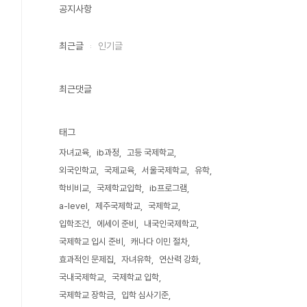
공지사항
최근글
인기글
최근댓글
태그
자녀교육
ib과정
고등 국제학교
외국인학교
국제교육
서울국제학교
유학
학비비교
국제학교입학
ib프로그램
a-level
제주국제학교
국제학교
입학조건
에세이 준비
내국인국제학교
국제학교 입시 준비
캐나다 이민 절차
효과적인 문제집
자녀유학
연산력 강화
국내국제학교
국제학교 입학
국제학교 장학금
입학 심사기준