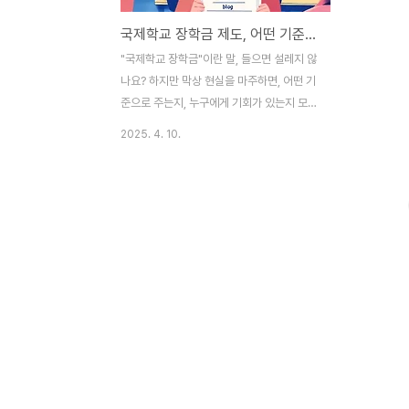
국제학교 장학금 제도, 어떤 기준으로 받을 수 있나요? 🎓
"국제학교 장학금"이란 말, 들으면 설레지 않
나요? 하지만 막상 현실을 마주하면, 어떤 기
준으로 주는지, 누구에게 기회가 있는지 모호
하기만 해요. 그 기준을 파헤쳐 보려고 해요.
2025. 4. 10.
안녕하세요! 저는 두 아이를 국제학교에 보내
고 있는 엄마이자, 정보 수집에 진심인 콘텐
츠 제작자예요. 처음 국제학교 장학금에 대해
알아볼 땐 '누가 받는 건데?'라는 궁금증부터
시작됐어요. 무조건 성적이 좋아야 하나? 예
체능도 반영되나? 소득 기준은? 복잡한 질문
이 머릿속을 맴돌았죠. 그래서 오늘은 제가
경험을 바탕으로 조사한 국제학교 장학금의
**실제 기준**과 **준비 전략**을 정리해
드릴게요. 목차🚀 장학금 제도의 시작: 키워
드 훅과 오해 바로잡기📋 주요 국제학교 장
학금 기준 정리표🎯 장학금 유형별 혜택과 조