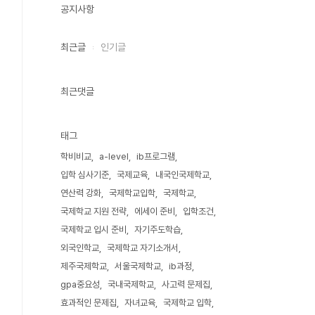
공지사항
최근글
인기글
최근댓글
태그
학비비교
a-level
ib프로그램
입학 심사기준
국제교육
내국인국제학교
연산력 강화
국제학교입학
국제학교
국제학교 지원 전략
에세이 준비
입학조건
국제학교 입시 준비
자기주도학습
외국인학교
국제학교 자기소개서
제주국제학교
서울국제학교
ib과정
gpa중요성
국내국제학교
사고력 문제집
효과적인 문제집
자녀교육
국제학교 입학