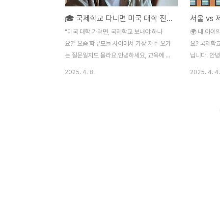
🎓 국제학교 다니면 미국 대학 진학이 쉬워질까? 진심 담은 솔직한 이야기
"미국 대학 가려면, 국제학교 보내야 하나
🌍 내 아이
요?" 요즘 학부모들 사이에서 가장 자주 오가
요? 국제학교
는 질문일지도 몰라요.안녕하세요, 교육에 진
닙니다. 안녕
심인 학부모이자 입시 전략에 늘 촉을 세우고
을 고민하고 
2025. 4. 8.
2025. 4. 4.
있는 저입니다. 제가 처음 국제학교라는 걸
을 준비하는
접한 건 몇 년 전 아이 유치원 학부모 모임에
반이 되었으면
서였어요. 그때는 그냥 '좋은 학교구나' 정도
듯한 일상을
로만 생각했는데, 알고 보니 미국 대학 진학
에, 이 두 
을 노리는 많은 학생들이 선택하는 루트더라
구보다 피부로
고요. 그래서 오늘은 정말 많은 분들이 궁금
은 결코 숫
해하실 "국제학교 다니면 미국 대학 진학이
요. 오히려 
쉬운가요?"에 대해 솔직하게, 현실적으로, 그
것들이 결정
리고 경험적으로 풀어보려 해요.목차🌍 왜 국
통해 여러분이
제학교를 선택하는가?🎯 미국 대학 진학에
답’을 찾아
유리한가?📘 커리큘럼 차이가 주는 영향💸
다. 목차🎓
학비와 가성비, 그 현실🧑‍🎓 실제 케이스로
리큘럼과 언어 