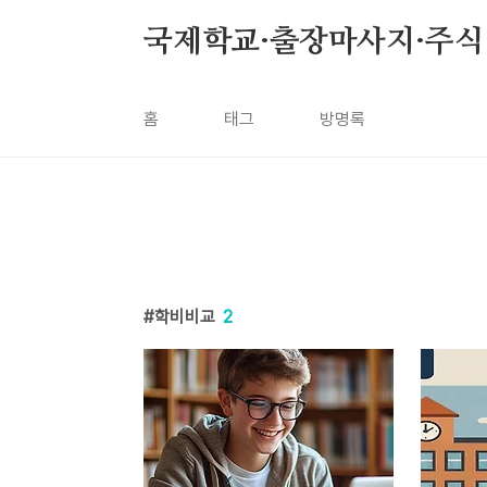
본문 바로가기
국제학교·출장마사지·주식 꿀
홈
태그
방명록
학비비교
2