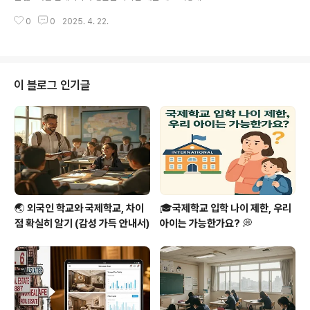
성📈 말레이시아 한국인 이민자 수 변화 추이연도이민자
만족할 줄 몰랐습니다.이 글은 말레이시아에서 1년 이상 거
수전년 대비 증감률20196,200명-20206,450명+4.
0
0
2025. 4. 22.
주한 실제 체험자의 시선으로 말레이시아 생활비를 디테일
0%20216,870명+6.5%20..
하게 분석한 콘텐츠입니다.현지 물가, 생활 팁, 도시별 차이
까지, 생생한 데이터를 바탕으로 안내드릴게요.📍 왜 말레
이시아가 해외 거주지로 각광받는가?말레이시아는 단순히
동남아의 한 국가가 아닙니다.지리적으로 동서양의 중심,
이 블로그 인기글
영어 사용률 높음, 다양한 민족과 종교가 공존하며 외국인
에게 열린 나라죠.무엇보다 말레이시아 생활비가 낮다는
점이 외국인 거주자들에게 큰 매력으로 작용하고 있습니
다.🏠 주거비 – 월세와 관리비의 현실말레이시아에서 가장
큰 고정 지출은 주거비입니다.그러나 서울..
🌏 외국인 학교와 국제학교, 차이
🎓국제학교 입학 나이 제한, 우리
점 확실히 알기 (감성 가득 안내서)
아이는 가능한가요? 💭