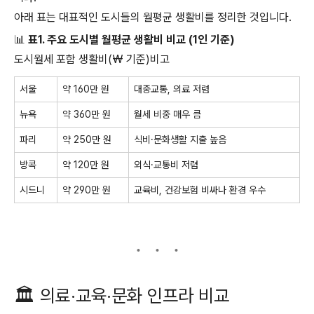
아래 표는 대표적인 도시들의 월평균 생활비를 정리한 것입니다.
📊
표1. 주요 도시별 월평균 생활비 비교 (1인 기준)
도시월세 포함 생활비(₩ 기준)비고
서울
약 160만 원
대중교통, 의료 저렴
뉴욕
약 360만 원
월세 비중 매우 큼
파리
약 250만 원
식비·문화생활 지출 높음
방콕
약 120만 원
외식·교통비 저렴
시드니
약 290만 원
교육비, 건강보험 비싸나 환경 우수
🏛️ 의료·교육·문화 인프라 비교