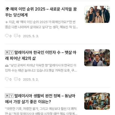
개하며,신뢰할 수 있는 추천 보험사와 선택 방법을 정리한
🌍 해외 이민 순위 2025 – 새로운 시작을 꿈
다. 🧭 왜 해외 거주자에게 건강보험이 더 중요할까?💰 현
지 의료비용의 실상한국은 건강보험으로 의료비 부담이 낮
꾸는 당신에게
글 내용
은 나라 중 하나다.하지만 미국, 독일, 호주 등은 병원 방문
✈️ 지금, 왜 '해외 이민 순위 2025'가 화제인가요?"한 번
만으로 수십~수백만 원의 비용이 발생한다.보험 없이 응급
쯤은 다른 나라에서 살아보고 싶다"는 생각, 해보신 적 있
실에 방문하거나, 입원하게 되면 수천만 원 이상의 고지서
나요?2025년 현재, 전 세계적으로 이민을 고민하는 사람
를 받는 경우도 빈번하다.✈️ 장기 체류자/단기 체류자에 따
0
0
2025. 5. 3.
들이 급증하고 있습니다.경제 불안, 교육 격차, 기후 변화
라 달라지는 보장 범위단..
등 다양한 이유가 복합적으로 작용하면서‘해외 이민 순위
2025’라는 키워드가 연일 검색 상위를 차지하고 있죠.단
🇲🇾 말레이시아 한국인 이민자 수 – 햇살 아
순한 통계가 아닌, 삶의 질과 꿈을 동시에 고려한 결정을 위
해지금 가장 이민하기 좋은 나라들을 신뢰성 있는 데이터
래 피어난 제2의 삶
글 내용
와 경험 중심으로 풀어보겠습니다. 🏆 2025년 해외 이민
🌅 “낯선 곳에서 피어난 익숙한 정”말레이시아 한국인 이
인기 국가 TOP 10해외 이민 순위 2025는 단순히 '많이
민자 수는 매년 늘어나고 있습니다.햇살 가득한 오후, 쿠알
간 나라'가 아니라,현지에서 안정적으로 정착할 수 있는 여
라룸푸르 골목 어귀에서 들려오는 한국말은더 이상 낯설지
건을 기준으로 구성합니다.순위국가주요 이유1위캐나다영
0
0
2025. 5. 2.
않습니다.말레이시아 한국인 이민자 수, 단순한 수치 그 이
주권 취득 용이,..
상으로삶의 방식과 선택의 이유를 대변하는 이야기입니다.
📊 말레이시아 한국인 이민자 수, 왜 증가하고 있을까?🌍
🇲🇾 말레이시아 생활비 완전 정복 – 동남아
한국보다 느긋한 라이프스타일한국과는 다른 여유 있는 사
회 분위기와비교적 저렴한 생활비 덕분에많은 이들이 말레
에서 가장 살기 좋은 이유는?
글 내용
이시아 이민을 선택하고 있습니다.영어·중국어 사용 가능
“따뜻한 기후, 저렴한 물가, 그리고 예상보다 훨씬 더 쾌적
무슬림 기반의 다문화 사회저렴한 의료비와 국제학교 접근
한 삶.”처음 말레이시아 생활을 시작할 때만 해도 이렇게