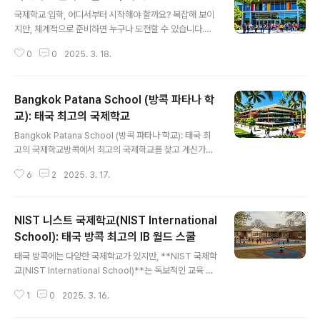
글 내용
국제학교 입학, 어디서부터 시작해야 할까요? 복잡해 보이
지만, 체계적으로 준비하면 누구나 도전할 수 있습니다.안
녕하세요! 국제학교 입학을 고민하고 계신가요? 글로벌 시
0
0
2025. 3. 18.
대를 맞아 많은 학부모님과 학생들이 국제학교를 선택하고
있습니다. 하지만, 입학 요건이 각 학교마다 다르고 준비해
야 할 서류도 많아 막막함을 느끼는 분들이 많죠. 저도 처음
Bangkok Patana School (방콕 파타나 학
엔 어디서부터 시작해야 할지 몰라 헤맸던 기억이 있습니
다. 그래서 이번 글에서는 국제학교 입학을 준비하는 과정
교): 태국 최고의 국제학교
글 내용
에서 꼭 알아야 할 필수 정보를 정리해 드리겠습니다. 단계
Bangkok Patana School (방콕 파타나 학교): 태국 최
별로 차근차근 설명할 테니 끝까지 읽어보세요! 목차 국제
고의 국제학교방콕에서 최고의 국제학교를 찾고 계신가
학교의 종류와 특징 국제학교 입학 기본 요건 입학을 위한
요? Bangkok Patana School은 세계적인 교육 수준과
필수 서류 입학 시험과 인터뷰 준비 국..
6
2
2025. 3. 17.
뛰어난 시설을 갖춘 명문 국제학교로, 수많은 학부모들에
게 선택받고 있습니다.안녕하세요! 태국에서 자녀의 교육
을 고민하는 학부모님들을 위해, 방콕 최고의 국제학교 중
NIST 니스트 국제학교(NIST International
하나인 Bangkok Patana School(방콕 파타나 학교)을
소개해 드리려고 합니다. 이 학교는 1957년에 설립된 태
School): 태국 방콕 최고의 IB 월드 스쿨
글 내용
국 내 가장 오래된 영국식 커리큘럼 국제학교로, 전 세계 6
태국 방콕에는 다양한 국제학교가 있지만, **NIST 국제학
0개국 이상의 학생들이 함께 배우는 다문화 환경을 제공합
교(NIST International School)**는 독보적인 교육 수
니다. 오늘 이 글에서는 학교의 특징, 교육 과정, 학비, 입학
준과 글로벌한 커뮤니티를 자랑하는 학교입니다. 1992년
절차 등 Bangkok Patana Schoo..
1
0
2025. 3. 16.
에 설립된 이 학교는 태국 최초로 IB(International Bacc
alaureate) 프로그램을 전 과정에 걸쳐 제공하는 비영리