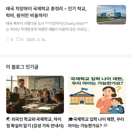
국제학교로, 엄격한 학문적 기준과 창의적인 교육 방식을
태국 치앙마이 국제학교 총정리 – 인기 학교,
통해 세계적인 리더를 양성하는 것을 목표로 하고 있습니
다.📌 NIST 국제학교 공식 홈페이지 → NIST Internatio
학비, 원어민 비율까지!
글 내용
nal School NIST INTERNATIONAL SCHOOL in Ba
태국 북부의 아름다운 도시 **치앙마이(Chiang Mai)**
ngkok, ThailandAs the first and only full, not-for
는 뛰어난 자연환경과 저렴한 생활비 덕분에 많은 외국인
-profit International sch..
가족이 거주하는 곳입니다. 특히 국제학교가 잘 발달되어
0
0
2025. 3. 16.
있어 한국인, 유럽인, 미국인 가정의 자녀 교육지로도 각광
받고 있습니다.이번 포스팅에서는 치앙마이에서 가장 인기
있는 국제학교들과 각 학교의 원어민 비율, 학비, 커리큘럼
등을 종합적으로 분석해보겠습니다. 자녀의 유학을 고려하
는 부모님이라면 꼭 끝까지 읽어보세요! 치앙마이 국제학
이 블로그 인기글
교가 인기 있는 이유많은 학부모들이 자녀의 국제학교 교
육을 위해 치앙마이를 선택하는 이유는 다음과 같습니다.1.
비교적 낮은 학비태국 내 수도인 방콕과 비교하면 치앙마
이 국제학교의 학비는 상대적으로 저렴합니다. 방콕의 유
명 국제학교는 연간 3,000~4,500..
🌏 외국인 학교와 국제학교, 차이
🎓국제학교 입학 나이 제한, 우리
점 확실히 알기 (감성 가득 안내서)
아이는 가능한가요? 💭