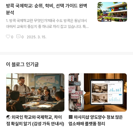
chool Bangkok)에 대해 자세히 알아보려고 합니다. 영
방콕 국제학교: 순위, 학비, 선택 가이드 완벽
국의 전통 명문 해로우 스쿨의 교육 철학을 그대로 계승하
면서도, 태국의 문화와 글로벌 감각을 접목한 특별한 교육
분석
글 내용
기관인데요. 자녀 교육을 위해 해외 국제학교를 고민 중이
1. 방콕 국제학교란 무엇인가?태국 수도 방콕은 동남아시
라면, 방콕 해로우가 어떤 점에서 특별한지, 커리큘럼은 어
아에서 교육의 중심지 중 하나로 자리 잡고 있습니다. 특히
떤지, 학비는 얼마나 되는지 궁금하실 텐데요. 그럼, 방콕
방콕 국제학교는 다양한 국적의 학생들이 모여 글로벌 교
해로우 국제학교의 모든 것을 낱낱이 파헤쳐 보겠습니다! ..
0
0
2025. 3. 15.
육 환경을 경험할 수 있는 곳으로 유명합니다. 이곳의 국제
학교들은 영국식, 미국식, IB(International Baccalaure
ate) 등 여러 커리큘럼을 제공하며, 자녀의 미래를 위한 교
육 옵션으로 많은 부모들에게 주목받고 있습니다.방콕 국
제학교는 단순히 학문적 성취를 넘어 문화적 다양성과 국
이 블로그 인기글
제적 시각을 키워주는 데 초점을 맞춥니다. 예를 들어, 방콕
에 거주하는 외국인 가정뿐만 아니라 현지 태국인 학부모
들 사이에서도 인기가 높아지고 있습니다. 이번 글에서는
방콕 국제학교 순위, 방콕 국제학교 학비, 그리고 선택 시
고려해야 할 주요..
🌏 외국인 학교와 국제학교, 차이
🏢 마사지샵 양도양수 정보 많은
점 확실히 알기 (감성 가득 안내서)
업소매매 플랫폼 정리