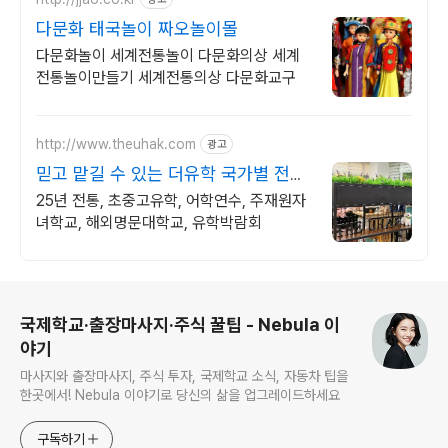
다문화 태국놀이 짜오놀이몰
다문화놀이 세계전통놀이 다문화의상 세계
전통놀이만들기 세계전통의상 다문화교구
http://www.theuhak.com
광고
믿고 맡길 수 있는 더유학 국가별 전문
가 1:1무료상담
25년 전통, 초중고유학, 어학연수, 주재원자
녀학교, 해외명문대학교, 유학박람회
로그 정보
국제학교·출장마사지·주식 꿀팁 - Nebula 이
야기
마사지와 출장마사지, 주식 투자, 국제학교 소식, 자동차 팁을
한곳에서! Nebula 이야기로 당신의 삶을 업그레이드하세요
구독하기