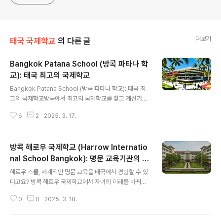
더보기
태국 국제학교
의 다른 글
Bangkok Patana School (방콕 파타나 학
교): 태국 최고의 국제학교
글 내용
Bangkok Patana School (방콕 파타나 학교): 태국 최
고의 국제학교방콕에서 최고의 국제학교를 찾고 계신가
요? Bangkok Patana School은 세계적인 교육 수준과
6
2
2025. 3. 17.
뛰어난 시설을 갖춘 명문 국제학교로, 수많은 학부모들에
게 선택받고 있습니다.안녕하세요! 태국에서 자녀의 교육
을 고민하는 학부모님들을 위해, 방콕 최고의 국제학교 중
방콕 해로우 국제학교 (Harrow Internatio
하나인 Bangkok Patana School(방콕 파타나 학교)을
소개해 드리려고 합니다. 이 학교는 1957년에 설립된 태
nal School Bangkok): 명문 교육기관의 모
글 내용
국 내 가장 오래된 영국식 커리큘럼 국제학교로, 전 세계 6
든 것
해로우 스쿨, 세계적인 명문 교육을 태국에서 경험할 수 있
0개국 이상의 학생들이 함께 배우는 다문화 환경을 제공합
다고요? 방콕 해로우 국제학교에서 자녀의 미래를 바꿔보
니다. 오늘 이 글에서는 학교의 특징, 교육 과정, 학비, 입학
세요!안녕하세요, 국제학교에 관심 있는 학부모님과 학생
절차 등 Bangkok Patana Schoo..
0
0
2025. 3. 18.
여러분! 오늘은 세계적으로 명망 높은 해로우 스쿨의 태국
캠퍼스, 방콕 해로우 국제학교(Harrow International S